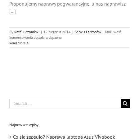
Proponujemy naprawy pogwarancyjne, u nas naprawisz
[...]
By
Rafał Poznański
|
12 sierpnia 2014
|
Serwis Laptopów
|
Możliwość
Hp
komentowania
została wyłączona
Serwis
Read More
Laptopów
Katowice
Search
for:
Najnowsze wpisy
Co się zepsuło? Naprawa laptopa Asus Vivobook