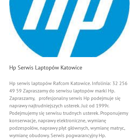
Hp Serwis Laptopów Katowice
Hp serwis laptopów Rafcom Katowice. Infolinia: 32 256
49 59 Zapraszamy do serwisu laptopów marki Hp.
Zapraszamy, profesjonalny serwis Hp podejmuje się
naprawy najtrudniejszych usterek. Już od 1999r.
Podejmujemy się serwisu trudnych usterek. Proponujemy
konserwacje, naprawy elektroniczne, wymianę
podzespołów, naprawy płyt głównych, wymianę matryc,
wymianę obudowy. Serwis pogwarancyjny Hp.