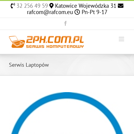
Skip
32 256 49 59
Katowice Wojewódzka 31
to
rafcom@rafcom.eu
Pn-Pt 9-17
content
Facebook
Serwis Laptopów