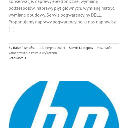
konserwacje, naprawy elektroniczne, wymianę
podzespołów, naprawy płyt głównych, wymianę matryc,
wymianę obudowy. Serwis pogwarancyjny DELL.
Proponujemy naprawy pogwarancyjne, u nas naprawisz
[...]
By
Rafał Poznański
|
13 sierpnia 2014
|
Serwis Laptopów
|
Możliwość
DELL
komentowania
została wyłączona
Serwis
Read More
Laptopów
Katowice