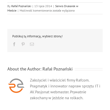
By
Rafał Poznański
|
13 lipca 2014
|
Serwis Drukarek w
Serwis
Mieście
|
Możliwość komentowania
została wyłączona
Drukarek
Samsung
Sosnowiec
Publikuj tą informację, wybierz stronę!
Facebook
Pinterest
Email
About the Author:
Rafał Poznański
Założyciel i właściciel firmy Rafcom.
Pragmatyk i innowator napraw sprzętu IT i
AV. Pasjonat webmaster. Prywatnie
zakochany w jeździe na rolkach.