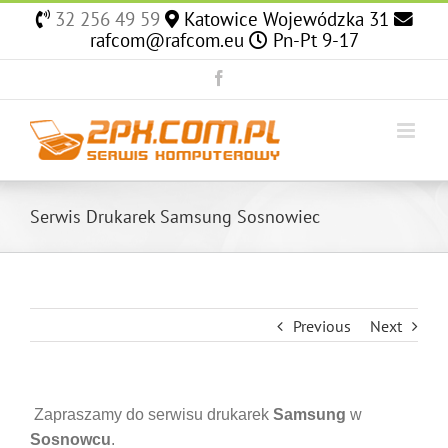
Skip
32 256 49 59
Katowice Wojewódzka 31
to
rafcom@rafcom.eu
Pn-Pt 9-17
content
Facebook
Serwis Drukarek Samsung Sosnowiec
Previous
Next
Zapraszamy do serwisu drukarek
Samsung
w
Sosnowcu
.